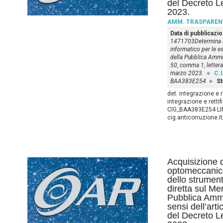
del Decreto L
2023.
AMM. TRASPAREN
Data di pubblicazi
1471703Determina a c
informatico per le es
della Pubblica Ammin
50, comma 1, lettera
marzo 2023.
C.U
BAA383E254
St
det. integrazione e r
integrazione e retti
CIG_BAA383E254 LIN
cig.anticorruzione.
Acquisizione d
optomeccanico
dello strument
diretta sul Me
Pubblica Ammi
sensi dell’art
del Decreto Le