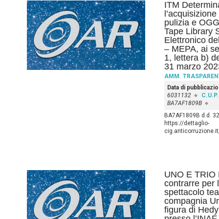
ITM Determina
l’acquisizione
pulizia e OGG
Tape Library 
Elettronico d
– MEPA, ai se
1, lettera b) 
31 marzo 202
AMM. TRASPAREN
Data di pubblicazi
6031132
C.U.P.
BA7AF1809B
BA7AF1809B d.d. 32_
https://dettaglio-
cig.anticorruzione
UNO E TRIO 
contrarre per 
spettacolo tea
compagnia Uno
figura di Hed
presso l’INAF