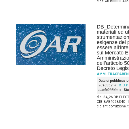
cig=BAFB8803E4&nex
DB_Determina 
materiali ed u
strumentazion
esigenze dei p
essere all’int
sul Mercato El
Amministrazio
dell’articolo 
Decreto Legis
AMM. TRASPAREN
Data di pubblicazi
9010352
C.U.P.
bae4c9b84c
Sta
d.d. 84_26 DB ELEC
CIG_BAE4C9B84C htt
cig.anticorruzione.