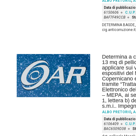
ALBO PRETORIO
,
A
Data di pubblicazi
6150606
C.U.P.
BAF7F49CCB
St
DETERMINA BAGDE_sig
cig.anticorruzione.
Determina a co
13 mq di pelli
applicare sui v
espositivi de
Copernicano e 
tramite “Tratt
Elettronico d
– MEPA, ai se
1, lettera b) 
s.m.i.. Impeg
ALBO PRETORIO
,
A
Data di pubblicazi
6106409
C.U.P.
BAC6509D38
St