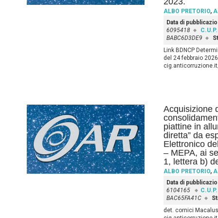
2023.
ALBO PRETORIO
,
A
Data di pubblicazi
6095418
C.U.P.
BABC6D3DE9
St
Link BDNCP Determin
del 24 febbraio 2026)
cig.anticorruzione.
Acquisizione d
consolidamento
piattine in all
diretta” da es
Elettronico d
– MEPA, ai se
1, lettera b) d
ALBO PRETORIO
,
A
Data di pubblicazi
6104165
C.U.P.
BAC65FA41C
St
det. cornici Macalus