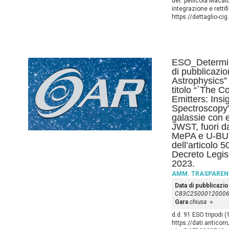
det. pellicola Macal
integrazione e retti
https://dettaglio-c
ESO_Determina
di pubblicazio
Astrophysics” d
titolo “`The C
Emitters: Ins
Spectroscopy”,
galassie con 
JWST, fuori da
MePA e U-BUY 
dell’articolo 
Decreto Legis
2023.
AMM. TRASPAREN
Data di pubblicazi
C83C2500012000
Gara
chiusa
d.d. 91 ESO tripodi 
https://dati.anticor