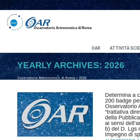
OAR
ATTIVITÀ SCI
YEARLY ARCHIVES:
2026
Osservatorio Astronomico di Roma
>
2026
Determina a co
200 badge per
Osservatorio 
“trattativa dir
della Pubblic
ai sensi dell’
b) del D. Lgs 
Impegno di sp