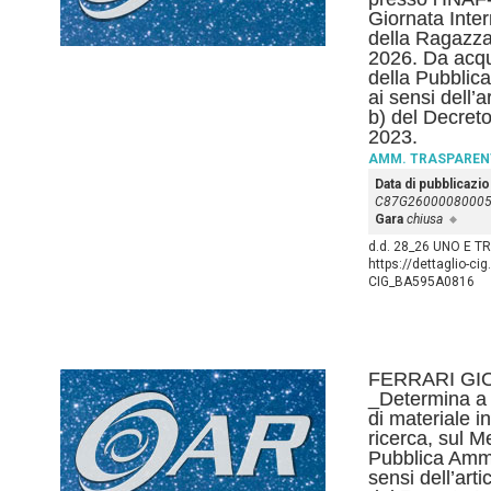
Giornata Inte
della Ragazza 
2026. Da acqu
della Pubblic
ai sensi dell’
b) del Decreto
2023.
AMM. TRASPAREN
Data di pubblicazi
C87G2600008000
Gara
chiusa
d.d. 28_26 UNO E T
https://dettaglio-ci
CIG_BA595A0816
FERRARI GI
_Determina a c
di materiale i
ricerca, sul M
Pubblica Ammi
sensi dell’art