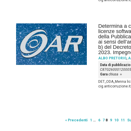
cig.anticorruzione.
Determina a co
licenze softwa
della Pubblic
ai sensi dell’
b) del Decreto
2023. Impegno
ALBO PRETORIO
,
A
Data di pubblicazi
C87G2600012000
Gara
chiusa
DET_ODA_Menna licen
cig.anticorruzione
« Precedenti
1
…
6
7
8
9
10
11
Su