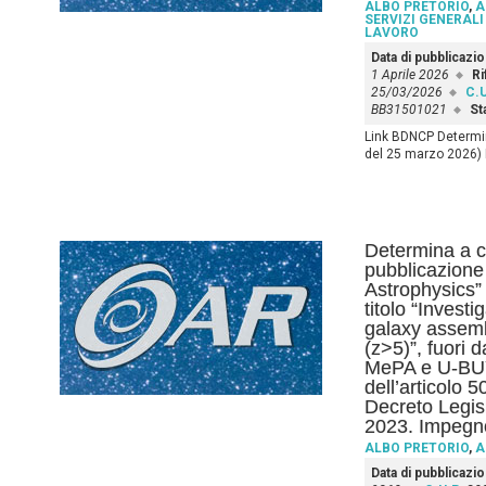
ALBO PRETORIO
,
A
SERVIZI GENERALI
LAVORO
Data di pubblicazi
1 Aprile 2026
Ri
25/03/2026
C.U
BB31501021
St
Link BDNCP Determin
del 25 marzo 2026) L
Determina a co
pubblicazione 
Astrophysics” d
titolo “Investi
galaxy assemb
(z>5)”, fuori d
MePA e U-BUY 
dell’articolo 
Decreto Legis
2023. Impegno
ALBO PRETORIO
,
A
Data di pubblicazi