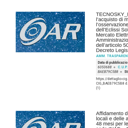
TECNOSKY_Det
l’acquisto di 
l’osservazione
dell’Eclissi So
Mercato Elettr
Amministrazio
dell’articolo 
Decreto Legis
AMM. TRASPAREN
Data di pubblicazi
6050688
C.U.P.
BAEB79C5B8
St
https://dettaglio-c
CIG_BAEB79C5B8 d.d
(1)
Affidamento de
locali e delle
48 mesi per l