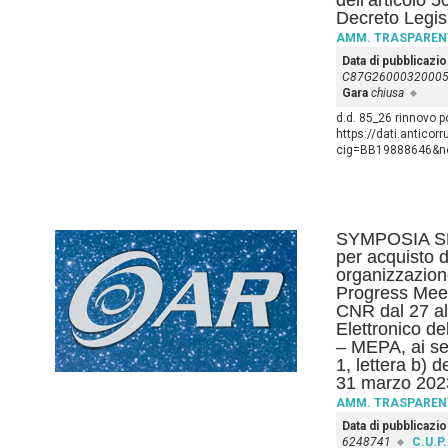
dell’articolo 5
Decreto Legis
AMM. TRASPAREN
Data di pubblicazi
C87G2600032000
Gara
chiusa
d.d. 85_26 rinnovo p
https://dati.anticor
cig=BB19888646&nex
SYMPOSIA SRL
per acquisto d
organizzazion
Progress Meeti
CNR dal 27 al
Elettronico d
– MEPA, ai se
1, lettera b) 
31 marzo 202
AMM. TRASPAREN
Data di pubblicazi
6248741
C.U.P.