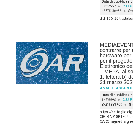
Data di pubblicazi
6237557
C.U.P.
bb5313ae68
Sta
d.d. 106_26 trotta
MEDIAEVENTI
contrarre per 
hardware per at
per il proget
Elettronico d
– MEPA, ai se
1, lettera b) 
31 marzo 202
AMM. TRASPAREN
Data di pubblicazi
1456698
C.U.P.
BAD18B1F04
St
https://dettaglio-ci
CIG_BAD18B1F04 d.d
CARO_signed_signed