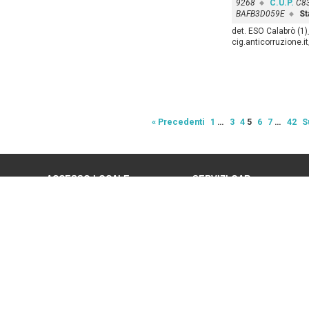
9268
C.U.P.
C8
BAFB3D059E
St
det. ESO Calabrò (1)
cig.anticorruzione.
« Precedenti
1
…
3
4
5
6
7
…
42
S
ACCESSO LOCALE
SERVIZI OAR
Presenze
CED
MODULISTICA
Servizi Generali e Tecnici
Prenotazione Sale
SICUREZZA DEI LUOGHI D
LAVORO D.Lgs 81/08
Accedi
Biblioteca Scientifica
© 2015
INAF Osservatorio Astronomico di Roma
- Via Frascati 33, 00040