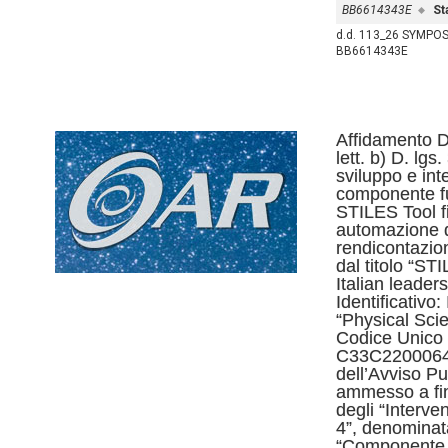
BB6614343E
St
d.d. 113_26 SYMPOS
BB6614343E
Affidamento D
lett. b) D. lgs
sviluppo e int
componente fu
STILES Tool fi
automazione d
rendicontazion
dal titolo “ST
Italian leade
Identificativ
“Physical Sci
Codice Unico 
C33C22000640
dell’Avviso P
ammesso a fin
degli “Interven
4”, denominata
“Componente 