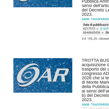
Pubblica Ammi
sensi dell’art
del Decreto L
2023.
AMM. TRASPAREN
Data di pubblicazi
6217515
C.U.P.
bb4d6d3436
St
d.d. 100_26. ciboe
TROTTA BUS_D
acquisizione di
trasporto dei 
congresso ADO
2026 che si te
di Monte Mario
della Pubblic
ai sensi dell’
b) del Decreto
2023.
AMM. TRASPAREN