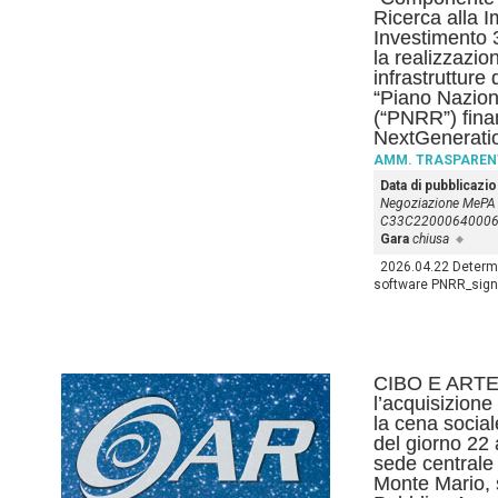
Ricerca alla I
Investimento 
la realizzazio
infrastrutture
“Piano Nazion
(“PNRR”) fina
NextGenerat
AMM. TRASPAREN
Data di pubblicazi
Negoziazione MePA
C33C2200064000
Gara
chiusa
2026.04.22 Determ
software PNRR_sign
CIBO E ARTE_
l’acquisizione 
la cena socia
del giorno 22 
sede centrale
Monte Mario, s