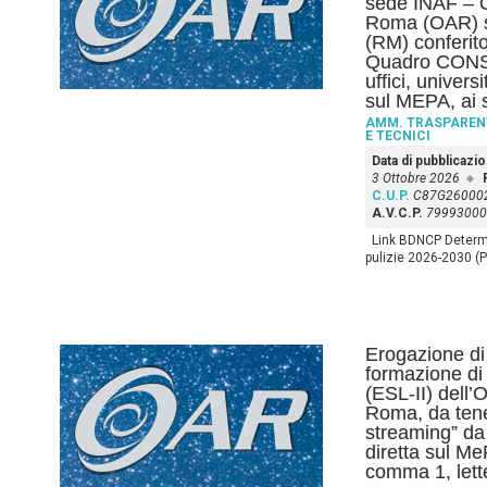
sede INAF – O
Roma (OAR) s
(RM) conferito
Quadro CONSIP 
uffici, univers
sul MEPA, ai 
AMM. TRASPAREN
E TECNICI
Data di pubblicazi
3 Ottobre 2026
C.U.P.
C87G26000
A.V.C.P.
79993000
Link BDNCP Determin
pulizie 2026-2030 (P
Erogazione di 
formazione di 
(ESL-II) dell’
Roma, da tener
streaming” da 
diretta sul MeP
comma 1, lett