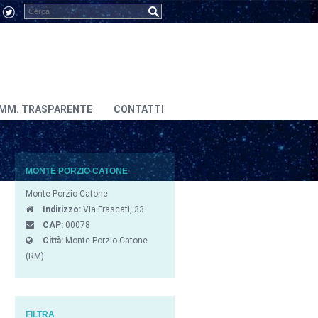
MM. TRASPARENTE
CONTATTI
MONTE PORZIO CATONE
Monte Porzio Catone
Indirizzo:
Via Frascati, 33
CAP:
00078
Città:
Monte Porzio Catone
(RM)
FILTRA