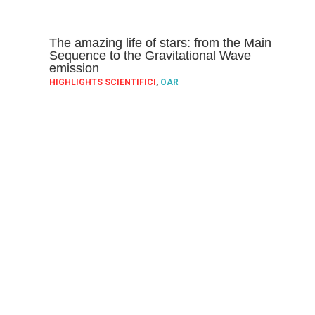
The amazing life of stars: from the Main
Sequence to the Gravitational Wave
emission
HIGHLIGHTS SCIENTIFICI
,
OAR
Il 4 di settembre si apre il congresso The Amazing Life of
Stars, che avrà luogo a Cefalù (Sicilia) presso la Sala
Consiliare, e riunirà per l’occasione, un folto gruppo
Approfondisci »
Ho girato e rigirato…
ATTIVITÀ SCIENTIFICA
,
OAR
“… senza sapere dove andare”, così si chiude la strofa di una
delle più celebri motivi di Claudio Baglioni, quel E tu come
stai che sicuramente a più d’uno sarà
Approfondisci »