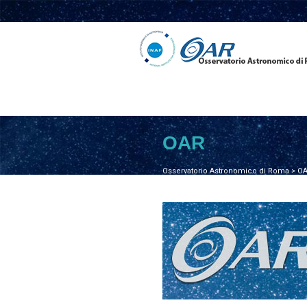
OAR
Osservatorio Astronomico di Roma
>
O