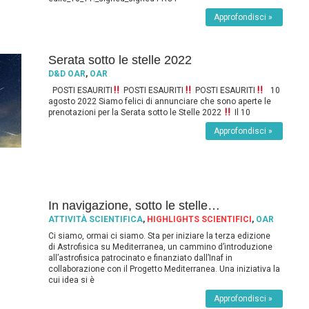
Approfondisci »
Serata sotto le stelle 2022
D&D OAR
,
OAR
POSTI ESAURITI
POSTI ESAURITI
POSTI ESAURITI
10
agosto 2022 Siamo felici di annunciare che sono aperte le
prenotazioni per la Serata sotto le Stelle 2022
Il 10
Approfondisci »
In navigazione, sotto le stelle…
ATTIVITÀ SCIENTIFICA
,
HIGHLIGHTS SCIENTIFICI
,
OAR
Ci siamo, ormai ci siamo. Sta per iniziare la terza edizione
di Astrofisica su Mediterranea, un cammino d’introduzione
all’astrofisica patrocinato e finanziato dall’Inaf in
collaborazione con il Progetto Mediterranea. Una iniziativa la
cui idea si è
Approfondisci »