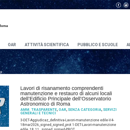
OAR
ATTIVITÀ SCIENTIFICA
PUBBLICO E SCUOLE
A
AR
Lavori di risanamento comprendenti
manutenzione e restauro di alcuni locali
dell’Edificio Principale dell’Osservatorio
Astronomico di Roma
AMM. TRASPARENTE
,
OAR
,
SENZA CATEGORIA
,
SERVIZI
GENERALI E TECNICI
3-DET-Aggiudicaz_definitiva-Lavori-manutenzione edile-V4-
18mar2026_signed_signed_prot 1-DET-Lavori-manutenzione
edile_18_11._signed_signed-PROT