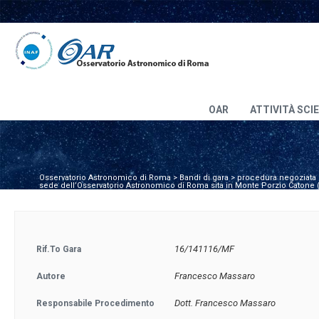
OAR
ATTIVITÀ SCI
Osservatorio Astronomico di Roma
>
Bandi di gara
>
procedura negoziata di
sede dell’Osservatorio Astronomico di Roma sita in Monte Porzio Catone (
16/141116/MF
Rif.to Gara
Francesco Massaro
Autore
Dott. Francesco Massaro
Responsabile Procedimento