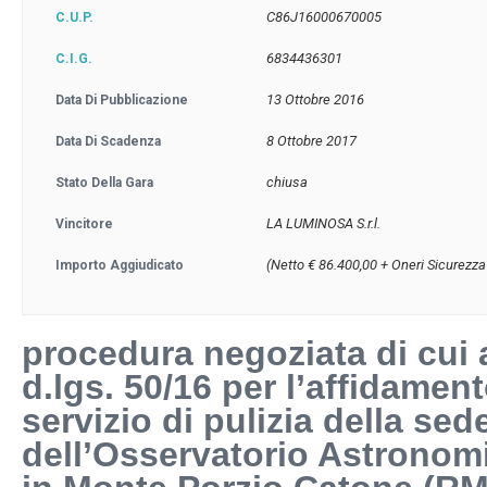
C86J16000670005
C.U.P.
6834436301
C.I.G.
13 Ottobre 2016
Data Di Pubblicazione
8 Ottobre 2017
Data Di Scadenza
chiusa
Stato Della Gara
LA LUMINOSA S.r.l.
Vincitore
(Netto € 86.400,00 + Oneri Sicurezza
Importo Aggiudicato
procedura negoziata di cui al
d.lgs. 50/16 per l’affidamen
servizio di pulizia della sed
dell’Osservatorio Astronom