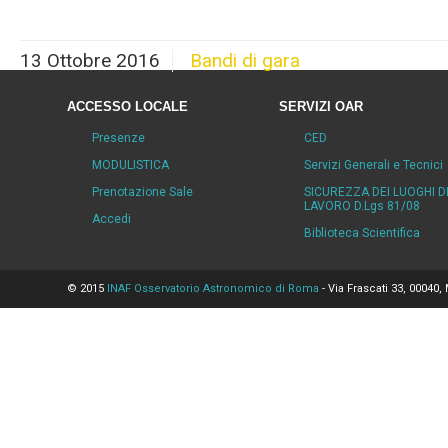
13 Ottobre 2016
Bandi di gara
ACCESSO LOCALE
SERVIZI OAR
Presenze
CED
MODULISTICA
Servizi Generali e Tecnici
Prenotazione Sale
SICUREZZA DEI LUOGHI D
LAVORO D.Lgs 81/08
Accedi
Biblioteca Scientifica
© 2015
INAF Osservatorio Astronomico di Roma
- Via Frascati 33, 00040