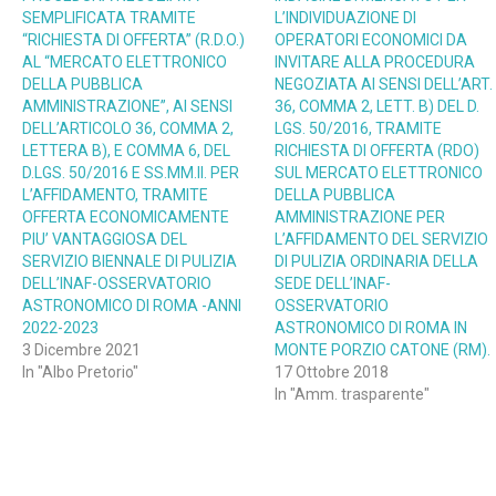
SEMPLIFICATA TRAMITE
L’INDIVIDUAZIONE DI
“RICHIESTA DI OFFERTA” (R.D.O.)
OPERATORI ECONOMICI DA
AL “MERCATO ELETTRONICO
INVITARE ALLA PROCEDURA
DELLA PUBBLICA
NEGOZIATA AI SENSI DELL’ART.
AMMINISTRAZIONE”, AI SENSI
36, COMMA 2, LETT. B) DEL D.
DELL’ARTICOLO 36, COMMA 2,
LGS. 50/2016, TRAMITE
LETTERA B), E COMMA 6, DEL
RICHIESTA DI OFFERTA (RDO)
D.LGS. 50/2016 E SS.MM.II. PER
SUL MERCATO ELETTRONICO
L’AFFIDAMENTO, TRAMITE
DELLA PUBBLICA
OFFERTA ECONOMICAMENTE
AMMINISTRAZIONE PER
PIU’ VANTAGGIOSA DEL
L’AFFIDAMENTO DEL SERVIZIO
SERVIZIO BIENNALE DI PULIZIA
DI PULIZIA ORDINARIA DELLA
DELL’INAF-OSSERVATORIO
SEDE DELL’INAF-
ASTRONOMICO DI ROMA -ANNI
OSSERVATORIO
2022-2023
ASTRONOMICO DI ROMA IN
3 Dicembre 2021
MONTE PORZIO CATONE (RM).
In "Albo Pretorio"
17 Ottobre 2018
In "Amm. trasparente"