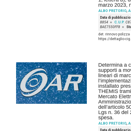
marzo 2023, n
ALBO PRETORIO
,
A
Data di pubblicazi
8854
C.U.P.
C8
BAE7550FF8
St
det. rinnovo polizza
https://dettaglio-ci
Determina a co
supporti a mo
lineari di mar
l’implementaz
installato pres
THEMIS tramite
Mercato Elettr
Amministrazio
dell’articolo 
Lgs n. 36 del 
spesa.
ALBO PRETORIO
,
A
Data di pubblicazi