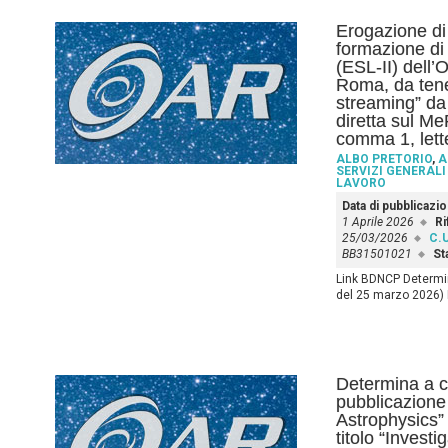
Erogazione di 
formazione di 
(ESL-II) dell’
Roma, da tener
streaming” da 
diretta sul MeP
comma 1, lett
ALBO PRETORIO
,
A
SERVIZI GENERALI
LAVORO
Data di pubblicazi
1 Aprile 2026
Ri
25/03/2026
C.U
BB31501021
St
Link BDNCP Determin
del 25 marzo 2026) L
Determina a co
pubblicazione 
Astrophysics” d
titolo “Investi