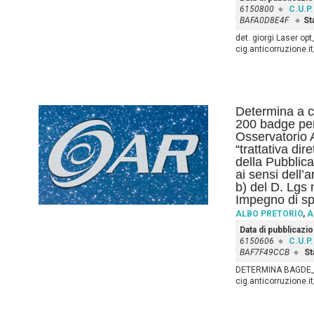
6150800
C.U.P.
BAFA0D8E4F
St
det. giorgi Laser opt
cig.anticorruzione.
Determina a co
200 badge per
Osservatorio 
“trattativa dir
della Pubblic
ai sensi dell’
b) del D. Lgs 
Impegno di sp
ALBO PRETORIO
,
A
Data di pubblicazi
6150606
C.U.P.
BAF7F49CCB
St
DETERMINA BAGDE_sig
cig.anticorruzione.