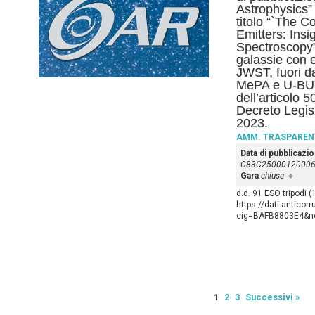
Astrophysics” d
titolo “`The C
Emitters: Ins
Spectroscopy”,
galassie con 
JWST, fuori da
MePA e U-BUY 
dell’articolo 
Decreto Legis
2023.
AMM. TRASPAREN
Data di pubblicazi
C83C2500012000
Gara
chiusa
d.d. 91 ESO tripodi 
https://dati.anticor
cig=BAFB8803E4&nex
1
2
3
Successivi »