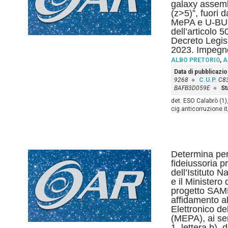
galaxy assemb
(z>5)”, fuori d
MePA e U-BUY 
dell’articolo 
Decreto Legis
2023. Impegno
ALBO PRETORIO
,
A
Data di pubblicazi
9268
C.U.P.
C8
BAFB3D059E
St
det. ESO Calabrò (1)
cig.anticorruzione.
Determina per 
fideiussoria p
dell’Istituto N
e il Ministero
progetto SAM
affidamento al
Elettronico d
(MEPA), ai se
1, lettera b),