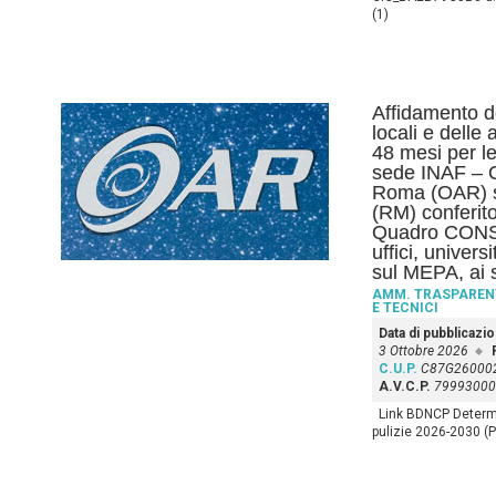
(1)
Affidamento de
locali e delle
48 mesi per l
sede INAF – O
Roma (OAR) s
(RM) conferito
Quadro CONSIP 
uffici, univers
sul MEPA, ai 
AMM. TRASPAREN
E TECNICI
Data di pubblicazi
3 Ottobre 2026
C.U.P.
C87G26000
A.V.C.P.
79993000
Link BDNCP Determin
pulizie 2026-2030 (P