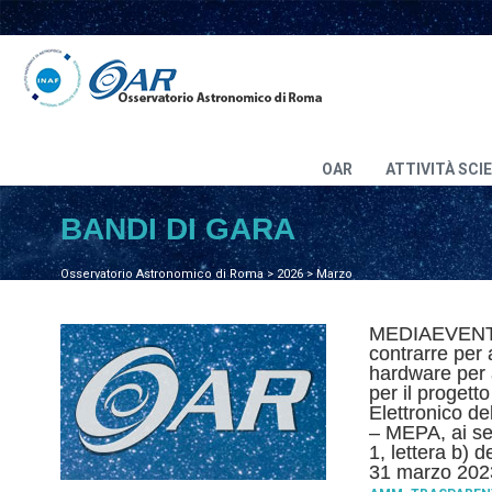
OAR
ATTIVITÀ SCI
BANDI DI GARA
Osservatorio Astronomico di Roma
>
2026
>
Marzo
MEDIAEVENTI
contrarre per 
hardware per at
per il proget
Elettronico d
– MEPA, ai se
1, lettera b) 
31 marzo 202