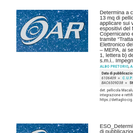
Determina a co
13 mq di pelli
applicare sui v
espositivi de
Copernicano e 
tramite “Tratt
Elettronico d
– MEPA, ai se
1, lettera b) 
s.m.i.. Impeg
ALBO PRETORIO
,
A
Data di pubblicazi
6106409
C.U.P.
BAC6509D38
St
det. pellicola Macal
integrazione e retti
https://dettaglio-c
ESO_Determina
di pubblicazio