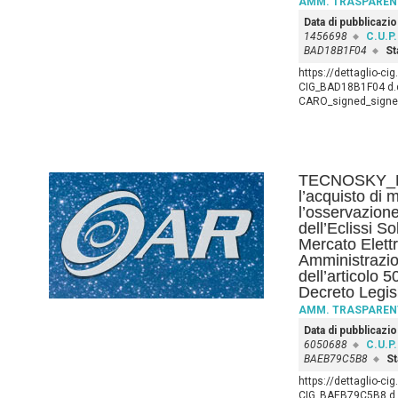
AMM. TRASPAREN
Data di pubblicazi
1456698
C.U.P.
BAD18B1F04
St
https://dettaglio-ci
CIG_BAD18B1F04 d.d
CARO_signed_signed
TECNOSKY_Det
l’acquisto di 
l’osservazione
dell’Eclissi So
Mercato Elettr
Amministrazio
dell’articolo 
Decreto Legis
AMM. TRASPAREN
Data di pubblicazi
6050688
C.U.P.
BAEB79C5B8
St
https://dettaglio-c
CIG_BAEB79C5B8 d.d